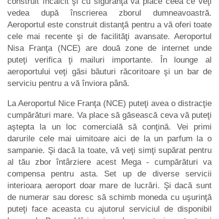
construit încâlcit şi cu siguranţă va place ceea ce veţi
vedea după înscrierea zborul dumneavoastră.
Aeroportul este construit distanţă pentru a vă oferi toate
cele mai recente şi de facilităţi avansate. Aeroportul
Nisa Franţa (NCE) are două zone de internet unde
puteţi verifica ţi mailuri importante. În lounge al
aeroportului veţi găsi băuturi răcoritoare şi un bar de
serviciu pentru a vă înviora până.
La Aeroportul Nice Franţa (NCE) puteţi avea o distracţie
cumpărături mare. Va place să găsească ceva vă puteţi
aştepta la un loc comercială să conţină. Vei primi
darurile cele mai uimitoare aici de la un parfum la o
sampanie. Şi dacă la toate, vă veţi simţi supărat pentru
al tău zbor întârziere acest Mega - cumpărături va
compensa pentru asta. Set up de diverse servicii
interioara aeroport doar mare de lucrări. Şi dacă sunt
de numerar sau doresc să schimb moneda cu uşurinţă
puteţi face aceasta cu ajutorul serviciul de disponibil