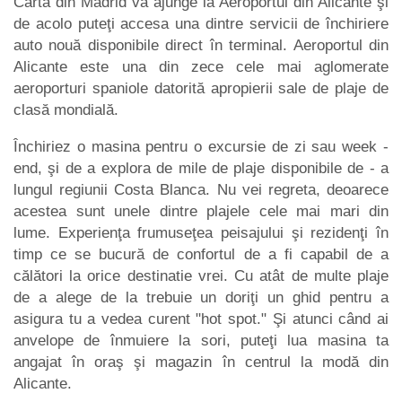
Carta din Madrid va ajunge la Aeroportul din Alicante şi
de acolo puteţi accesa una dintre servicii de închiriere
auto nouă disponibile direct în terminal. Aeroportul din
Alicante este una din zece cele mai aglomerate
aeroporturi spaniole datorită apropierii sale de plaje de
clasă mondială.
Închiriez o masina pentru o excursie de zi sau week -
end, şi de a explora de mile de plaje disponibile de - a
lungul regiunii Costa Blanca. Nu vei regreta, deoarece
acestea sunt unele dintre plajele cele mai mari din
lume. Experienţa frumuseţea peisajului şi rezidenţi în
timp ce se bucură de confortul de a fi capabil de a
călători la orice destinatie vrei. Cu atât de multe plaje
de a alege de la trebuie un doriţi un ghid pentru a
asigura tu a vedea curent "hot spot." Şi atunci când ai
anvelope de înmuiere la sori, puteţi lua masina ta
angajat în oraş şi magazin în centrul la modă din
Alicante.